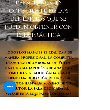
persona y si es
consciente de los
beneficios que se
pueden obtener con
esta práctica
Todos los masajes se realizan de
manera profesional, en completa
desnudez de ambos, su un Futon
maxi-doble japonés original muy
cómodo y grande. Cada masaje
tiene una duración de unos 60
minutos hasta un máximo de 90
minutos. La sala dedicada al
masaje está equipada con todas
las comodidades ideales para
garantizar la relajación total de
la persona y está completamente