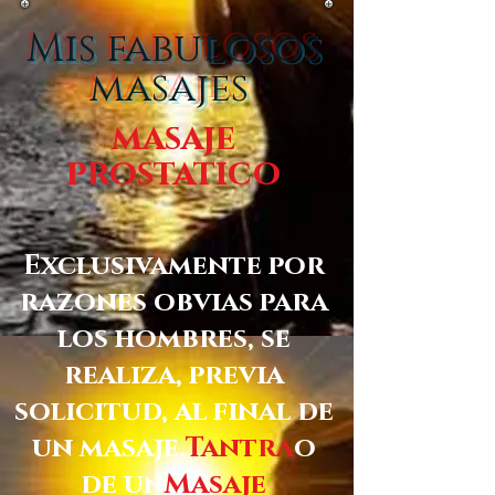
Mis fabulosos
masajes
masaje
prostatico
Exclusivamente por
razones obvias para
los hombres, se
realiza, previa
solicitud, al final de
un masaje.
Tantra
o
de un
Masaje