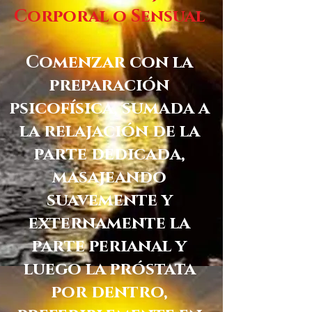
Corporal o Sensual
Comenzar con la
preparación
psicofísica, sumada a
la relajación de la
parte dedicada,
masajeando
suavemente y
externamente la
parte perianal y
luego la próstata
por dentro,