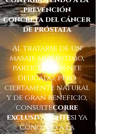
prevención
concreta del cáncer
de próstata
Al tratarse de un
masaje muy íntimo,
particularmente
delicado, pero
ciertamente natural
y de gran beneficio,
consulte
corre
exclusivamente
si ya
conozco a la