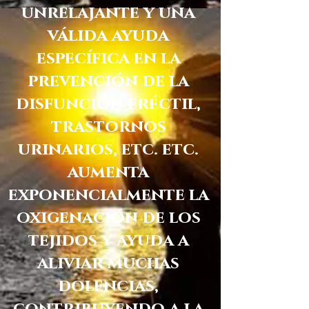
un
relajante y una
válida ayuda
específica en la
prevención de la
disfunción eréctil,
trastornos
urinarios, etc. etc.
aumenta
exponencialmente la
oxigenación de los
tejidos y ayuda a
aliviar muchas
dolencias,
contribuyendo a la