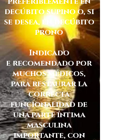
preferiblemente en
decúbito supino o, si
se desea, en decúbito
prono
Indicado
e recomendado por
muchos médicos,
para restaurar la
correcta
funcionalidad de
una parte íntima
masculina
importante, con