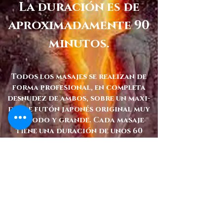
La duración es de
aproximadamente 90
minutos.
Todos los masajes se realizan de
forma profesional, en completa
desnudez de ambos, sobre un maxi-
doble futón japonés original muy
cómodo y grande. Cada masaje
tiene una duración de unos 60
minutos hasta un máximo de 90
minutos. La sala dedicada al
masaje está equipada con todas
las comodidades ideales para
garantizar la relajación total de
la persona y está completamente
climatizada. Las luces difusas con
colores suaves y con variación