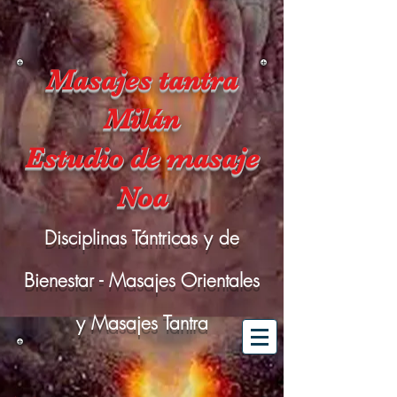
Masajes tantra
Milán
Estudio de masaje
Noa
Disciplinas Tántricas y de
Bienestar - Masajes Orientales
y Masajes Tantra