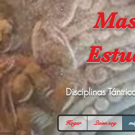
Mas
Estu
Disciplinas Tántri
Hogar
Quien soy
mi