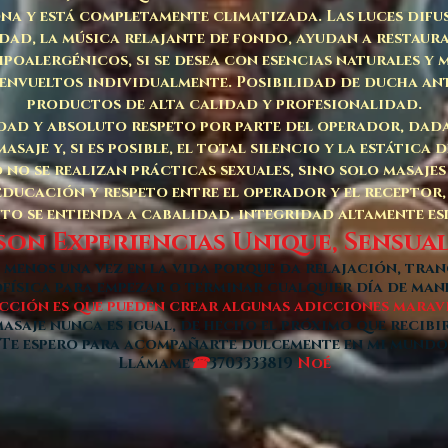
ona y está completamente climatizada. Las luces difu
ad, la música relajante de fondo, ayudan a restaurar
hipoalergénicos, si se desea con esencias naturales y
s envueltos individualmente. Posibilidad de ducha ant
productos de alta calidad y profesionalidad.
edad y absoluto respeto por parte del operador, dada
asaje y, si es posible, el total silencio y la estática 
 no se realizan prácticas sexuales, sino solo masajes
 educación y respeto entre el operador y el receptor,
nto se entienda a cabalidad. integridad altamente es
son Experiencias Unique, Sensua
menos una vez en la vida porque da relajación, tran
ofísica para empezar o terminar cualquier día de man
cción es que pueden crear algunas adicciones marav
saje nunca es igual, de hecho el próximo que recibi
Te espero para acompañarte dulcemente en mi mundo
Llámame
3703333819
Noé
☎