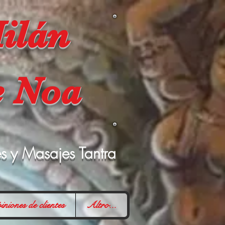
ilán
e Noa
es y Masajes Tantra
niones de clientes
Altro...