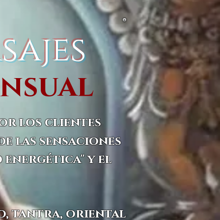
sajes
ensual
or los clientes
de las sensaciones
 energética" y el
, tantra, oriental