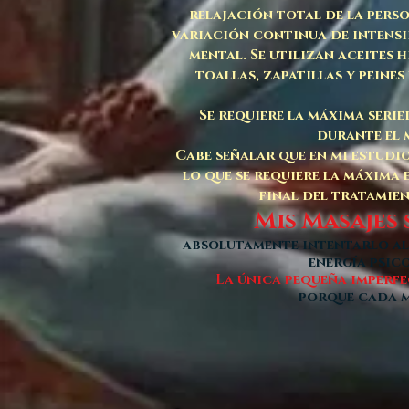
relajación total de la pers
variación continua de intensid
mental. Se utilizan aceites 
toallas, zapatillas y peine
Se requiere la máxima seri
durante el m
Cabe señalar que en mi estudio
lo que se requiere la máxima
final del tratamie
Mis Masajes 
absolutamente intentarlo al 
energía psic
La única pequeña imperfe
porque cada ma