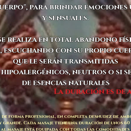
cuerpo", para brindar emociones 
y sensuales.
se realiza en total abandono fís
, escuchando con su propio cue
que le serán transmitidas
 hipoalergénicos, neutros o si s
de esencias naturales
La duración es de
n de forma profesional, en completa desnudez de amb
 grande. Cada masaje tiene una duración de unos 60
 al masaje está equipada con todas las comodidades 