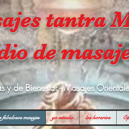
ajes tantra M
dio de masaj
cas y de Bienestar - Masajes Oriental
s fabulosos masajes
yo estudio
los horarios
Opi