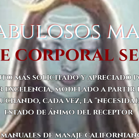
fabulosos ma
e corporal s
nto más solicitado y apreciado p
r excelencia, modelado a partir 
uchando, cada vez, la "necesidad
estado de ánimo del receptor
manuales de masaje californiano