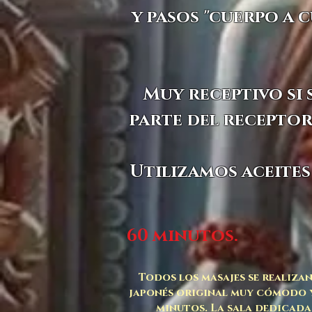
y pasos "cuerpo a 
Muy receptivo si 
parte del receptor
Utilizamos aceites
60 minutos.
Todos los masajes se realiza
japonés original muy cómodo y
minutos. La sala dedicada