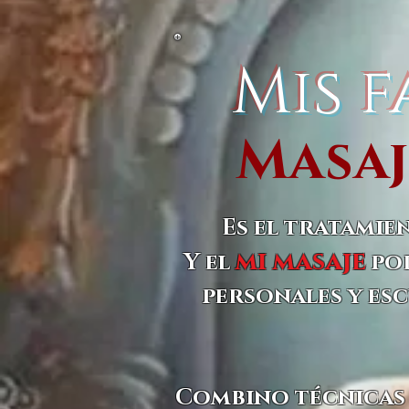
Mis 
Masaj
Es el tratamie
mi masaje
Y el
po
personales y esc
Combino técnicas 