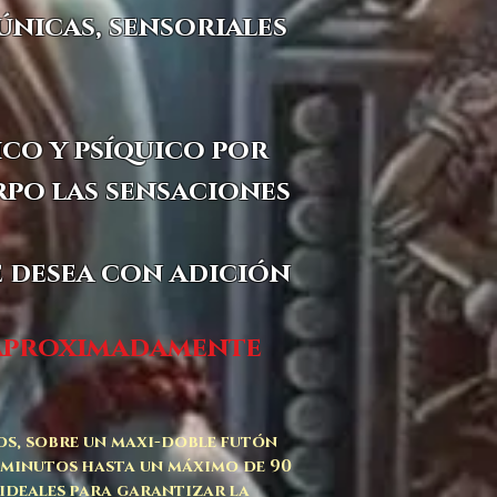
únicas, sensoriales
ico y psíquico por
rpo las sensaciones
e desea con adición
 aproximadamente
os, sobre un maxi-doble futón
 minutos hasta un máximo de 90
ideales para garantizar la