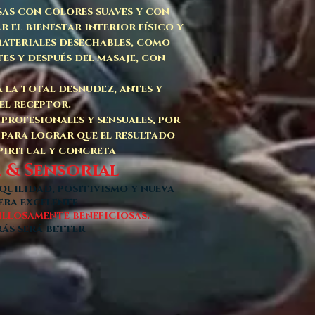
sas con colores suaves y con
 el bienestar interior físico y
 materiales desechables, como
es y después del masaje, con
 la total desnudez, antes y
del receptor.
 profesionales y sensuales, por
 para lograr que el resultado
piritual y concreta
l & Sensorial
quilidad, positivismo y nueva
era excelente
illosamente beneficiosas.
rás será better